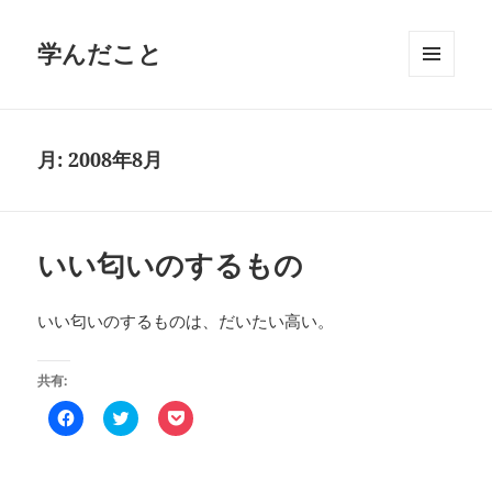
学んだこと
メニュ
ーとウ
ィジェ
ット
月:
2008年8月
いい匂いのするもの
いい匂いのするものは、だいたい高い。
共有:
F
ク
ク
a
リ
リ
c
ッ
ッ
e
ク
ク
b
し
し
o
て
て