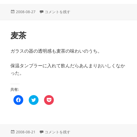
o
T
P
k
w
o
で
i
c
投
いい匂いのするもの に
2008-08-27
コメントを残す
共
t
k
稿
有
t
e
す
e
t
日:
る
r
で
に
で
シ
麦茶
は
共
ェ
ク
有
ア
リ
(
(
ッ
新
新
ク
し
し
ガラスの器の透明感も麦茶の味わいのうち。
し
い
い
て
ウ
ウ
く
ィ
ィ
保温タンブラーに入れて飲んだらあんまりおいしくなか
だ
ン
ン
さ
ド
ド
った。
い
ウ
ウ
(
で
で
新
開
開
し
き
き
共有:
い
ま
ま
ウ
す
す
ィ
)
)
F
ク
ク
ン
a
リ
リ
ド
c
ッ
ッ
ウ
e
ク
ク
で
b
し
し
開
o
て
て
き
o
T
P
ま
k
w
o
す
で
i
c
投
麦茶 に
2008-08-21
コメントを残す
)
共
t
k