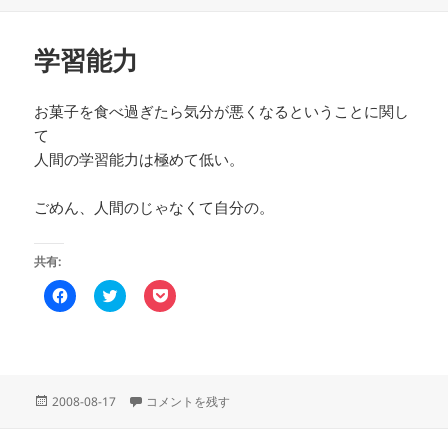
稿
有
t
e
す
e
t
日:
る
r
で
に
で
シ
学習能力
は
共
ェ
ク
有
ア
リ
(
(
ッ
新
新
ク
し
し
お菓子を食べ過ぎたら気分が悪くなるということに関し
し
い
い
て
て
ウ
ウ
く
ィ
ィ
人間の学習能力は極めて低い。
だ
ン
ン
さ
ド
ド
い
ウ
ウ
(
で
で
ごめん、人間のじゃなくて自分の。
新
開
開
し
き
き
い
ま
ま
ウ
す
す
共有:
ィ
)
)
ン
ド
F
ク
ク
ウ
a
リ
リ
で
c
ッ
ッ
開
e
ク
ク
き
b
し
し
ま
o
て
て
す
o
T
P
)
k
w
o
で
i
c
投
学習能力 に
2008-08-17
コメントを残す
共
t
k
稿
有
t
e
す
e
t
日: