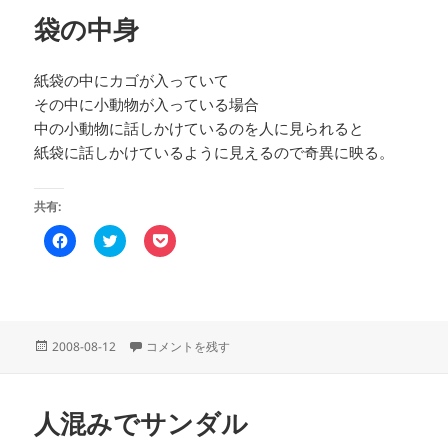
る
r
で
に
で
シ
袋の中身
は
共
ェ
ク
有
ア
リ
(
(
ッ
新
新
ク
し
し
紙袋の中にカゴが入っていて
し
い
い
その中に小動物が入っている場合
て
ウ
ウ
く
ィ
ィ
中の小動物に話しかけているのを人に見られると
だ
ン
ン
さ
ド
ド
紙袋に話しかけているように見えるので奇異に映る。
い
ウ
ウ
(
で
で
新
開
開
し
き
き
共有:
い
ま
ま
ウ
す
す
ィ
)
)
F
ク
ク
ン
a
リ
リ
ド
c
ッ
ッ
ウ
e
ク
ク
で
b
し
し
開
o
て
て
き
o
T
P
ま
k
w
o
す
で
i
c
投
袋の中身 に
2008-08-12
コメントを残す
)
共
t
k
稿
有
t
e
す
e
t
日:
る
r
で
に
で
シ
人混みでサンダル
は
共
ェ
ク
有
ア
リ
(
(