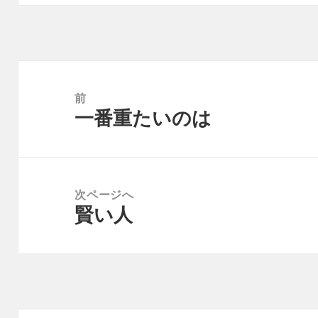
投
稿
前
一番重たいのは
ナ
前
ビ
の
ゲ
投
ー
稿:
次ページへ
シ
賢い人
次
ョ
の
ン
投
稿: