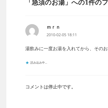
「急須のお湯」への1件の
ン
ド
ウ
で
開
き
ま
す
)
ｍｒｎ
よ
り:
2010-02-05 18:11
湯飲みに一度お湯を入れてから、そのお
読み込み中…
コメントは停止中です。