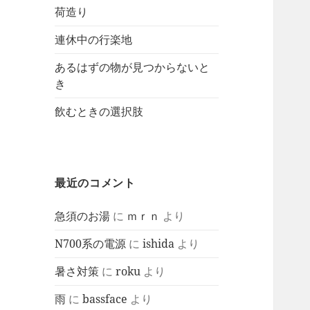
荷造り
連休中の行楽地
あるはずの物が見つからないと
き
飲むときの選択肢
最近のコメント
急須のお湯
に
ｍｒｎ
より
N700系の電源
に
ishida
より
暑さ対策
に
roku
より
雨
に
bassface
より