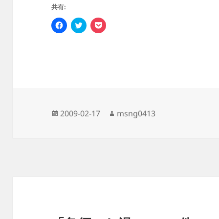
共有:
F
ク
ク
a
リ
リ
c
ッ
ッ
e
ク
ク
b
し
し
o
て
て
o
T
P
k
w
o
で
i
c
共
t
k
有
t
e
す
e
t
る
r
で
に
で
シ
投
作
2009-02-17
msng0413
は
共
ェ
ク
有
ア
稿
成
リ
(
(
ッ
新
新
日:
者
ク
し
し
し
い
い
て
ウ
ウ
く
ィ
ィ
だ
ン
ン
さ
ド
ド
い
ウ
ウ
(
で
で
新
開
開
し
き
き
い
ま
ま
ウ
す
す
ィ
)
)