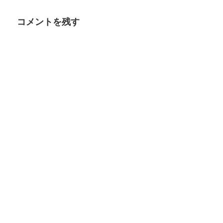
す
e
t
日:
者
る
r
で
に
で
シ
コメントを残す
は
共
ェ
ク
有
ア
リ
(
(
ッ
新
新
ク
し
し
し
い
い
て
ウ
ウ
く
ィ
ィ
だ
ン
ン
さ
ド
ド
い
ウ
ウ
(
で
で
新
開
開
し
き
き
い
ま
ま
ウ
す
す
ィ
)
)
ン
ド
ウ
で
開
き
ま
す
)