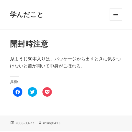
学んだこと
メニュ
ーとウ
ィジェ
ット
開封時注意
糸ようじ50本入りは、パッケージから出すときに気をつ
けないと蓋が開いて中身がこぼれる。
共有:
F
ク
ク
a
リ
リ
c
ッ
ッ
e
ク
ク
b
し
し
o
て
て
o
T
P
k
w
o
で
i
c
投
作
2008-03-27
msng0413
共
t
k
稿
成
有
t
e