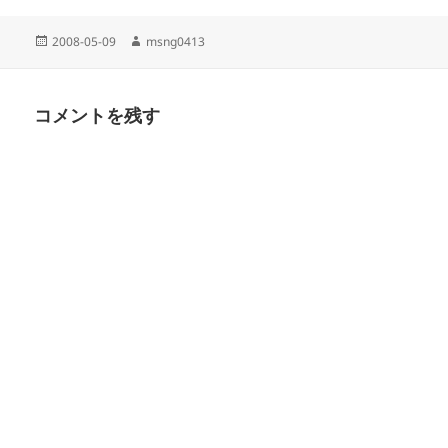
o
T
P
k
w
o
で
i
c
投
作
2008-05-09
msng0413
共
t
k
稿
成
有
t
e
す
e
t
日:
者
る
r
で
に
で
シ
コメントを残す
は
共
ェ
ク
有
ア
リ
(
(
ッ
新
新
ク
し
し
し
い
い
て
ウ
ウ
く
ィ
ィ
だ
ン
ン
さ
ド
ド
い
ウ
ウ
(
で
で
新
開
開
し
き
き
い
ま
ま
ウ
す
す
ィ
)
)
ン
ド
ウ
で
開
き
ま
す
)