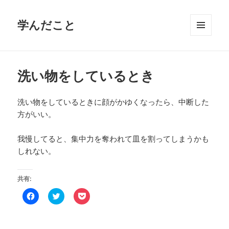
学んだこと
メニュ
ーとウ
ィジェ
ット
洗い物をしているとき
洗い物をしているときに顔がかゆくなったら、中断した
方がいい。
我慢してると、集中力を奪われて皿を割ってしまうかも
しれない。
共有:
F
ク
ク
a
リ
リ
c
ッ
ッ
e
ク
ク
b
し
し
o
て
て